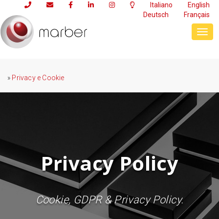
Italiano
English
Deutsch
Français
Togg
navig
»
Privacy e Cookie
Privacy Policy
Cookie, GDPR & Privacy Policy.