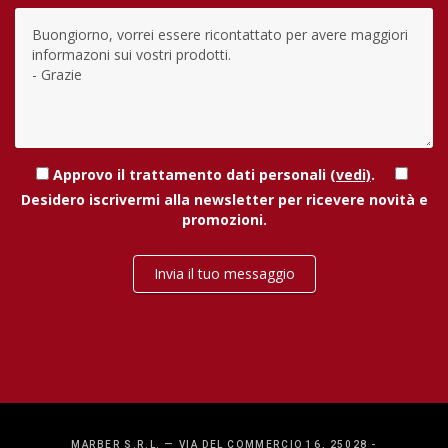
Approvo il trattamento dati personali
(vedi)
.
Desidero iscrivermi alla newsletter per ricevere novità e
promozioni.
Invia il tuo messaggio
MARBER S.R.L. — VIA DEL COMMERCIO 16, 25028 -